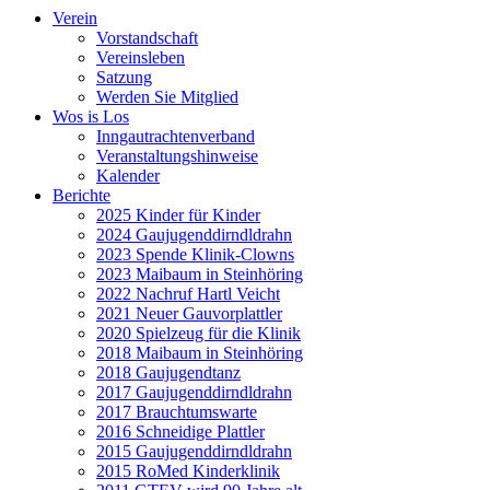
Verein
Vorstandschaft
Vereinsleben
Satzung
Werden Sie Mitglied
Wos is Los
Inngautrachtenverband
Veranstaltungshinweise
Kalender
Berichte
2025 Kinder für Kinder
2024 Gaujugenddirndldrahn
2023 Spende Klinik-Clowns
2023 Maibaum in Steinhöring
2022 Nachruf Hartl Veicht
2021 Neuer Gauvorplattler
2020 Spielzeug für die Klinik
2018 Maibaum in Steinhöring
2018 Gaujugendtanz
2017 Gaujugenddirndldrahn
2017 Brauchtumswarte
2016 Schneidige Plattler
2015 Gaujugenddirndldrahn
2015 RoMed Kinderklinik