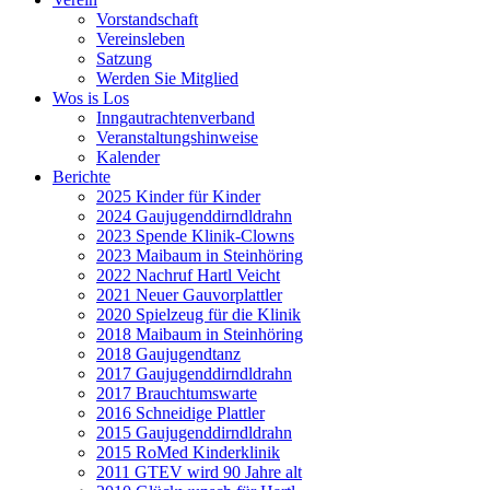
Vorstandschaft
Vereinsleben
Satzung
Werden Sie Mitglied
Wos is Los
Inngautrachtenverband
Veranstaltungshinweise
Kalender
Berichte
2025 Kinder für Kinder
2024 Gaujugenddirndldrahn
2023 Spende Klinik-Clowns
2023 Maibaum in Steinhöring
2022 Nachruf Hartl Veicht
2021 Neuer Gauvorplattler
2020 Spielzeug für die Klinik
2018 Maibaum in Steinhöring
2018 Gaujugendtanz
2017 Gaujugenddirndldrahn
2017 Brauchtumswarte
2016 Schneidige Plattler
2015 Gaujugenddirndldrahn
2015 RoMed Kinderklinik
2011 GTEV wird 90 Jahre alt