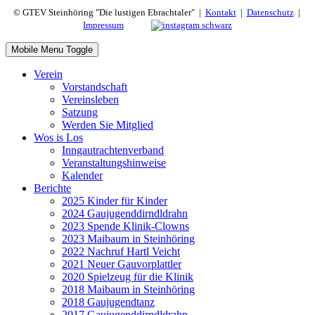
© GTEV Steinhöring "Die lustigen Ebrachtaler" |
Kontakt
|
Datenschutz
|
Impressum
Mobile Menu Toggle
Verein
Vorstandschaft
Vereinsleben
Satzung
Werden Sie Mitglied
Wos is Los
Inngautrachtenverband
Veranstaltungshinweise
Kalender
Berichte
2025 Kinder für Kinder
2024 Gaujugenddirndldrahn
2023 Spende Klinik-Clowns
2023 Maibaum in Steinhöring
2022 Nachruf Hartl Veicht
2021 Neuer Gauvorplattler
2020 Spielzeug für die Klinik
2018 Maibaum in Steinhöring
2018 Gaujugendtanz
2017 Gaujugenddirndldrahn